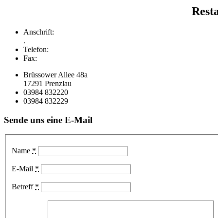
Rest
Anschrift:
.
Telefon:
Fax:
Brüssower Allee 48a
17291 Prenzlau
03984 832220
03984 832229
Sende uns eine E-Mail
Name
*
E-Mail
*
Betreff
*