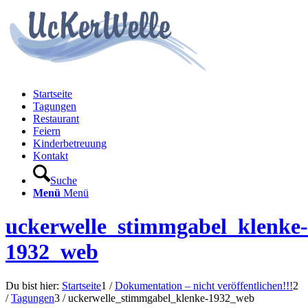
Startseite
Tagungen
Restaurant
Feiern
Kinderbetreuung
Kontakt
Suche
Menü
Menü
uckerwelle_stimmgabel_klenke-
1932_web
Du bist hier:
Startseite
1
/
Dokumentation – nicht veröffentlichen!!!
2
/
Tagungen
3
/
uckerwelle_stimmgabel_klenke-1932_web