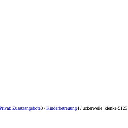
Privat: Zusatzangebote
3
/
Kinderbetreuung
4
/
uckerwelle_klenke-512