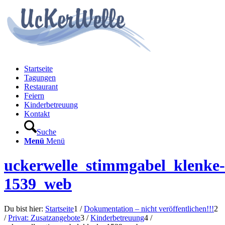
Startseite
Tagungen
Restaurant
Feiern
Kinderbetreuung
Kontakt
Suche
Menü
Menü
uckerwelle_stimmgabel_klenke-
1539_web
Du bist hier:
Startseite
1
/
Dokumentation – nicht veröffentlichen!!!
2
/
Privat: Zusatzangebote
3
/
Kinderbetreuung
4
/