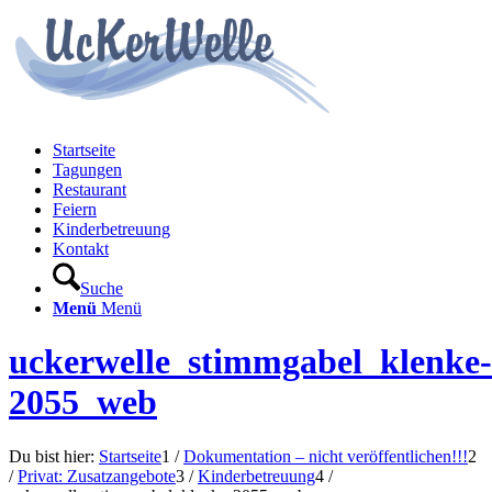
Startseite
Tagungen
Restaurant
Feiern
Kinderbetreuung
Kontakt
Suche
Menü
Menü
uckerwelle_stimmgabel_klenke-
2055_web
Du bist hier:
Startseite
1
/
Dokumentation – nicht veröffentlichen!!!
2
/
Privat: Zusatzangebote
3
/
Kinderbetreuung
4
/