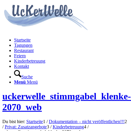
Startseite
Tagungen
Restaurant
Feiern
Kinderbetreuung
Kontakt
Suche
Menü
Menü
uckerwelle_stimmgabel_klenke-
2070_web
Du bist hier:
Startseite
1
/
Dokumentation – nicht veröffentlichen!!!
2
/
Privat: Zusatzangebote
3
/
Kinderbetreuung
4
/